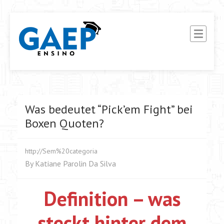
G.A.E.P ENSINO
Ensino Interativo EAD
Was bedeutet “Pick’em Fight” bei
Boxen Quoten?
http://Sem%20categoria
By
Katiane Parolin Da Silva
Definition – was
steckt hinter dem