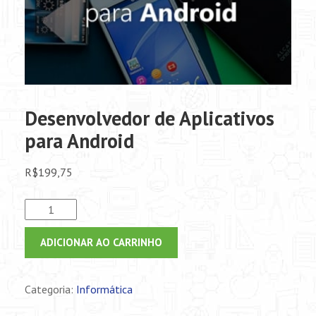
Desenvolvedor de Aplicativos
para Android
R$
199,75
Desenvolvedor
de
Aplicativos
ADICIONAR AO CARRINHO
para
Android
Categoria:
Informática
quantidade