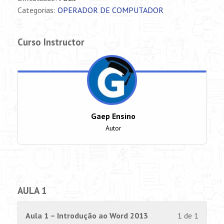
Categorias:
OPERADOR DE COMPUTADOR
Curso Instructor
Gaep Ensino
Autor
AULA 1
Lesson
Você
Aula 1 – Introdução ao Word 2013
1 de 1