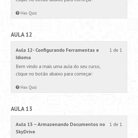
1
permiss
within
para
Has Quiz
section
visualiz
AULA
este
AULA 12
11.
conteúd
Lesson
Você
Aula 12- Configurando Ferramentas e
1 de 1
1
não
Idioma
of
tem
Bem vindo a mais uma aula do seu curso,
1
permiss
clique no botão abaixo para começar:
within
para
section
visualiz
Has Quiz
AULA
este
12.
conteúd
AULA 13
Lesson
Você
Aula 13 – Armazenando Documentos no
1 de 1
1
não
SkyDrive