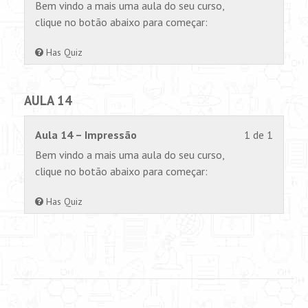
of
tem
Bem vindo a mais uma aula do seu curso,
1
permiss
clique no botão abaixo para começar:
within
para
section
visualiz
Has Quiz
AULA
este
13.
conteúd
AULA 14
Lesson
Você
Aula 14 – Impressão
1 de 1
1
não
Bem vindo a mais uma aula do seu curso,
of
tem
clique no botão abaixo para começar:
1
permiss
within
para
Has Quiz
section
visualiz
AULA
este
14.
conteúd