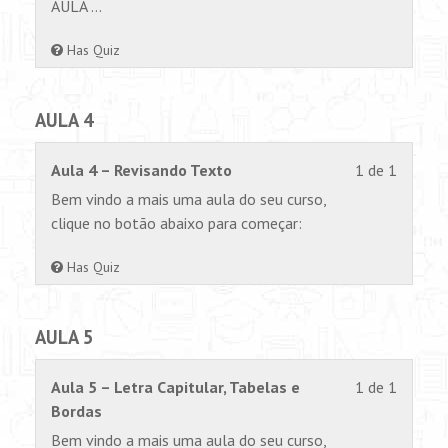
AULA …
Has Quiz
AULA 4
Lesson
Você
Aula 4 – Revisando Texto
1 de 1
1
não
Bem vindo a mais uma aula do seu curso,
of
tem
clique no botão abaixo para começar:
1
permiss
within
para
Has Quiz
section
visualiz
AULA
este
AULA 5
4.
conteúd
Lesson
Você
Aula 5 – Letra Capitular, Tabelas e
1 de 1
1
não
Bordas
of
tem
Bem vindo a mais uma aula do seu curso,