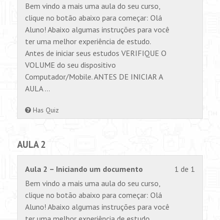
1
não
Bem vindo a mais uma aula do seu curso,
of
tem
clique no botão abaixo para começar: Olá
1
permiss
Aluno! Abaixo algumas instruções para você
within
para
ter uma melhor experiência de estudo.
section
visualiz
Antes de iniciar seus estudos VERIFIQUE O
AULA
este
VOLUME do seu dispositivo
1.
conteúd
Computador/Mobile. ANTES DE INICIAR A
AULA …
Has Quiz
AULA 2
Lesson
Você
Aula 2 – Iniciando um documento
1 de 1
1
não
Bem vindo a mais uma aula do seu curso,
of
tem
clique no botão abaixo para começar: Olá
1
permiss
Aluno! Abaixo algumas instruções para você
within
para
ter uma melhor experiência de estudo.