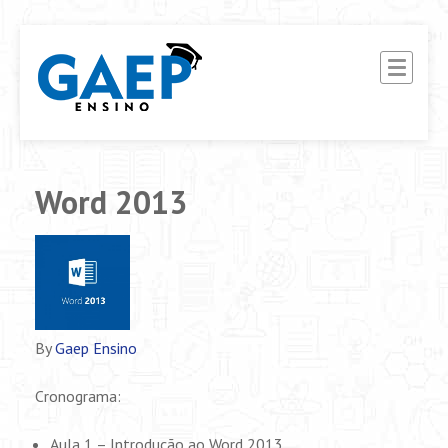
G.A.E.P ENSINO
Ensino Interativo EAD
Word 2013
By
Gaep Ensino
Cronograma:
Aula 1 – Introdução ao Word 2013