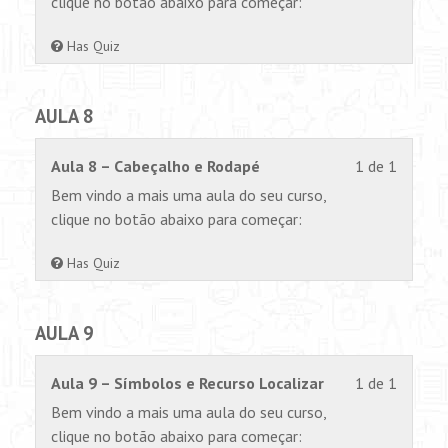
clique no botão abaixo para começar:
1
permiss
within
para
Has Quiz
section
visualiz
AULA
este
AULA 8
7.
conteúd
Lesson
Você
Aula 8 – Cabeçalho e Rodapé
1 de 1
1
não
Bem vindo a mais uma aula do seu curso,
of
tem
clique no botão abaixo para começar:
1
permiss
within
para
Has Quiz
section
visualiz
AULA
este
AULA 9
8.
conteúd
Lesson
Você
Aula 9 – Símbolos e Recurso Localizar
1 de 1
1
não
Bem vindo a mais uma aula do seu curso,
of
tem
clique no botão abaixo para começar: