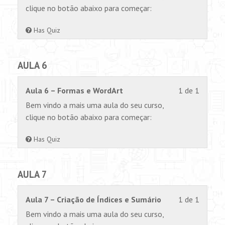
1
permiss
clique no botão abaixo para começar:
within
para
section
visualiz
Has Quiz
AULA
este
5.
conteúd
AULA 6
Lesson
Você
Aula 6 – Formas e WordArt
1 de 1
1
não
Bem vindo a mais uma aula do seu curso,
of
tem
clique no botão abaixo para começar:
1
permiss
within
para
Has Quiz
section
visualiz
AULA
este
AULA 7
6.
conteúd
Lesson
Você
Aula 7 – Criação de Índices e Sumário
1 de 1
1
não
Bem vindo a mais uma aula do seu curso,
of
tem