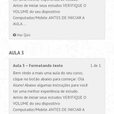
section
visualiz
Antes de iniciar seus estudos VERIFIQUE O
AULA
este
VOLUME do seu dispositivo
2.
conteúd
Computador/Mobile. ANTES DE INICIAR A
AULA …
Has Quiz
AULA 3
Lesson
Você
Aula 3 – Formatando texto
1 de 1
1
não
Bem vindo a mais uma aula do seu curso,
of
tem
clique no botão abaixo para começar: Olá
1
permiss
Aluno! Abaixo algumas instruções para você
within
para
ter uma melhor experiência de estudo.
section
visualiz
Antes de iniciar seus estudos VERIFIQUE O
AULA
este
VOLUME do seu dispositivo
3.
conteúd
Computador/Mobile. ANTES DE INICIAR A