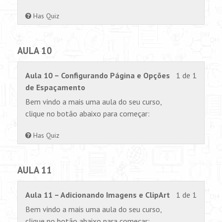
1
permiss
within
para
Has Quiz
section
visualiz
AULA
este
AULA 10
9.
conteúd
Lesson
Você
Aula 10 – Configurando Página e Opções
1 de 1
1
não
de Espaçamento
of
tem
Bem vindo a mais uma aula do seu curso,
1
permiss
clique no botão abaixo para começar:
within
para
section
visualiz
Has Quiz
AULA
este
10.
conteúd
AULA 11
Lesson
Você
Aula 11 – Adicionando Imagens e ClipArt
1 de 1
1
não
Bem vindo a mais uma aula do seu curso,
of
tem
clique no botão abaixo para começar: