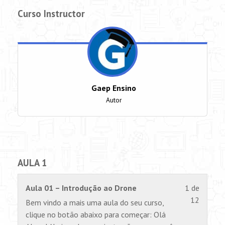
Curso Instructor
Gaep Ensino
Autor
AULA 1
Lesson
Você
Aula 01 – Introdução ao Drone
1 de
1
não
12
Bem vindo a mais uma aula do seu curso,
of
tem
clique no botão abaixo para começar: Olá
12
permiss