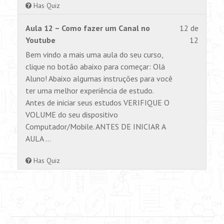
Has Quiz
Lesson
Você
Aula 12 – Como fazer um Canal no
12 de
12
não
Youtube
12
of
tem
Bem vindo a mais uma aula do seu curso,
12
permiss
clique no botão abaixo para começar: Olá
within
para
Aluno! Abaixo algumas instruções para você
section
visualiz
ter uma melhor experiência de estudo.
AULA
este
Antes de iniciar seus estudos VERIFIQUE O
1.
conteúd
VOLUME do seu dispositivo
Computador/Mobile. ANTES DE INICIAR A
AULA …
Has Quiz