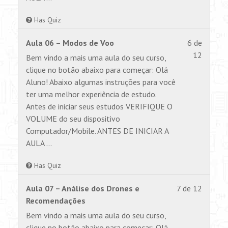
Has Quiz
Lesson
Você
Aula 06 – Modos de Voo
6 de
6
não
12
Bem vindo a mais uma aula do seu curso,
of
tem
clique no botão abaixo para começar: Olá
12
permiss
Aluno! Abaixo algumas instruções para você
within
para
ter uma melhor experiência de estudo.
section
visualiz
Antes de iniciar seus estudos VERIFIQUE O
AULA
este
VOLUME do seu dispositivo
1.
conteúd
Computador/Mobile. ANTES DE INICIAR A
AULA …
Has Quiz
Lesson
Você
Aula 07 – Análise dos Drones e
7 de 12
7
não
Recomendações
of
tem
Bem vindo a mais uma aula do seu curso,
12
permiss
clique no botão abaixo para começar: Olá