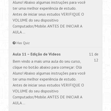
within
para
Aluno! Abaixo algumas instruções para você
section
visualiz
ter uma melhor experiência de estudo.
AULA
este
Antes de iniciar seus estudos VERIFIQUE O
1.
conteúd
VOLUME do seu dispositivo
Computador/Mobile. ANTES DE INICIAR A
AULA …
Has Quiz
Lesson
Você
Aula 11 – Edição de Vídeos
11 de
11
não
12
Bem vindo a mais uma aula do seu curso,
of
tem
clique no botão abaixo para começar: Olá
12
permiss
Aluno! Abaixo algumas instruções para você
within
para
ter uma melhor experiência de estudo.
section
visualiz
Antes de iniciar seus estudos VERIFIQUE O
AULA
este
VOLUME do seu dispositivo
1.
conteúd
Computador/Mobile. ANTES DE INICIAR A
AULA …