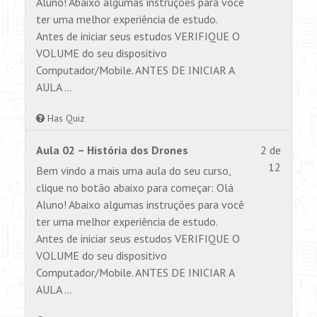
Aluno! Abaixo algumas instruções para você
within
para
ter uma melhor experiência de estudo.
section
visualiz
Antes de iniciar seus estudos VERIFIQUE O
AULA
este
VOLUME do seu dispositivo
1.
conteúd
Computador/Mobile. ANTES DE INICIAR A
AULA …
Has Quiz
Lesson
Você
Aula 02 – História dos Drones
2 de
2
não
12
Bem vindo a mais uma aula do seu curso,
of
tem
clique no botão abaixo para começar: Olá
12
permiss
Aluno! Abaixo algumas instruções para você
within
para
ter uma melhor experiência de estudo.
section
visualiz
Antes de iniciar seus estudos VERIFIQUE O
AULA
este
VOLUME do seu dispositivo
1.
conteúd
Computador/Mobile. ANTES DE INICIAR A
AULA …