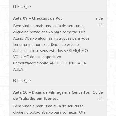
Has Quiz
Lesson
Você
Aula 09 – Checklist de Voo
9 de
9
não
12
Bem vindo a mais uma aula do seu curso,
of
tem
clique no botão abaixo para começar: Olá
12
permiss
Aluno! Abaixo algumas instruções para você
within
para
ter uma melhor experiência de estudo.
section
visualiz
Antes de iniciar seus estudos VERIFIQUE O
AULA
este
VOLUME do seu dispositivo
1.
conteúd
Computador/Mobile. ANTES DE INICIAR A
AULA …
Has Quiz
Lesson
Você
Aula 10 – Dicas de Filmagem e Conceitos
10 de
10
não
de Trabalho em Eventos
12
of
tem
Bem vindo a mais uma aula do seu curso,
12
permiss
clique no botão abaixo para começar: Olá