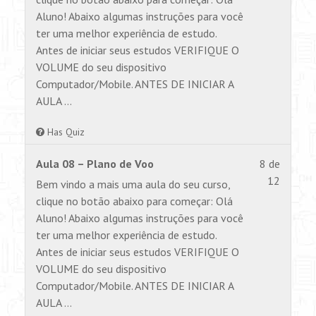
within
para
Aluno! Abaixo algumas instruções para você
section
visualiz
ter uma melhor experiência de estudo.
AULA
este
Antes de iniciar seus estudos VERIFIQUE O
1.
conteúd
VOLUME do seu dispositivo
Computador/Mobile. ANTES DE INICIAR A
AULA …
Has Quiz
Lesson
Você
Aula 08 – Plano de Voo
8 de
8
não
12
Bem vindo a mais uma aula do seu curso,
of
tem
clique no botão abaixo para começar: Olá
12
permiss
Aluno! Abaixo algumas instruções para você
within
para
ter uma melhor experiência de estudo.
section
visualiz
Antes de iniciar seus estudos VERIFIQUE O
AULA
este
VOLUME do seu dispositivo
1.
conteúd
Computador/Mobile. ANTES DE INICIAR A
AULA …