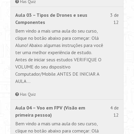
Has Quiz
Lesson
Você
Aula 03 – Tipos de Drones e seus
3 de
3
não
Componentes
12
of
tem
Bem vindo a mais uma aula do seu curso,
12
permiss
clique no botão abaixo para começar: Olá
within
para
Aluno! Abaixo algumas instruções para você
section
visualiz
ter uma melhor experiência de estudo.
AULA
este
Antes de iniciar seus estudos VERIFIQUE O
1.
conteúd
VOLUME do seu dispositivo
Computador/Mobile. ANTES DE INICIAR A
AULA …
Has Quiz
Lesson
Você
Aula 04 – Voo em FPV (Visão em
4 de
4
não
primeira pessoa)
12
of
tem
Bem vindo a mais uma aula do seu curso,
12
permiss
clique no botão abaixo para começar: Olá