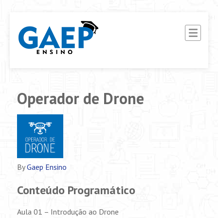
G.A.E.P ENSINO
Ensino Interativo EAD
Operador de Drone
By
Gaep Ensino
Conteúdo Programático
Aula 01 – Introdução ao Drone