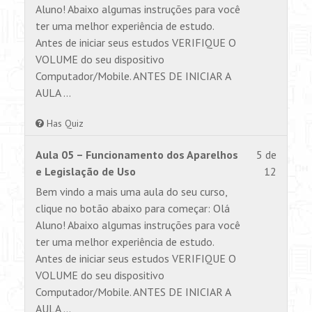
within
para
Aluno! Abaixo algumas instruções para você
section
visualiz
ter uma melhor experiência de estudo.
AULA
este
Antes de iniciar seus estudos VERIFIQUE O
1.
conteúd
VOLUME do seu dispositivo
Computador/Mobile. ANTES DE INICIAR A
AULA …
Has Quiz
Lesson
Você
Aula 05 – Funcionamento dos Aparelhos
5 de
5
não
e Legislação de Uso
12
of
tem
Bem vindo a mais uma aula do seu curso,
12
permiss
clique no botão abaixo para começar: Olá
within
para
Aluno! Abaixo algumas instruções para você
section
visualiz
ter uma melhor experiência de estudo.
AULA
este
Antes de iniciar seus estudos VERIFIQUE O
1.
conteúd
VOLUME do seu dispositivo
Computador/Mobile. ANTES DE INICIAR A
AULA …