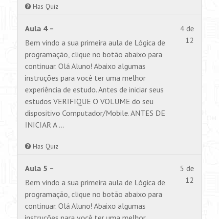
Has Quiz
Lesson
Você
Aula 4 –
4 de
4
não
12
Bem vindo a sua primeira aula de Lógica de
of
tem
programação, clique no botão abaixo para
12
permiss
continuar. Olá Aluno! Abaixo algumas
within
para
instruções para você ter uma melhor
section
visualiz
experiência de estudo. Antes de iniciar seus
Aulas.
este
estudos VERIFIQUE O VOLUME do seu
conteúd
dispositivo Computador/Mobile. ANTES DE
INICIAR A …
Has Quiz
Lesson
Você
Aula 5 –
5 de
5
não
12
Bem vindo a sua primeira aula de Lógica de
of
tem
programação, clique no botão abaixo para
12
permiss
continuar. Olá Aluno! Abaixo algumas
within
para
instruções para você ter uma melhor