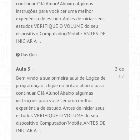
12
permiss
continuar. Olá Aluno! Abaixo algumas
within
para
instruções para você ter uma melhor
section
visualiz
experiência de estudo. Antes de iniciar seus
Aulas.
este
estudos VERIFIQUE O VOLUME do seu
conteúd
dispositivo Computador/Mobile. ANTES DE
INICIAR A …
Has Quiz
Lesson
Você
Aula 3 –
3 de
3
não
12
Bem vindo a sua primeira aula de Lógica de
of
tem
programação, clique no botão abaixo para
12
permiss
continuar. Olá Aluno! Abaixo algumas
within
para
instruções para você ter uma melhor
section
visualiz
experiência de estudo. Antes de iniciar seus
Aulas.
este
estudos VERIFIQUE O VOLUME do seu
conteúd
dispositivo Computador/Mobile. ANTES DE
INICIAR A …