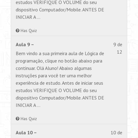
Aulas.
este
estudos VERIFIQUE O VOLUME do seu
conteúd
dispositivo Computador/Mobile. ANTES DE
INICIAR A …
Has Quiz
Lesson
Você
Aula 9 –
9 de
9
não
12
Bem vindo a sua primeira aula de Lógica de
of
tem
programação, clique no botão abaixo para
12
permiss
continuar. Olá Aluno! Abaixo algumas
within
para
instruções para você ter uma melhor
section
visualiz
experiência de estudo. Antes de iniciar seus
Aulas.
este
estudos VERIFIQUE O VOLUME do seu
conteúd
dispositivo Computador/Mobile. ANTES DE
INICIAR A …
Has Quiz
Lesson
Você
Aula 10 –
10 de