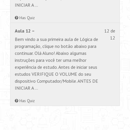
INICIAR A …
Has Quiz
Lesson
Você
Aula 12 –
12 de
12
não
12
Bem vindo a sua primeira aula de Lógica de
of
tem
programação, clique no botão abaixo para
12
permiss
continuar. Olá Aluno! Abaixo algumas
within
para
instruções para você ter uma melhor
section
visualiz
experiência de estudo. Antes de iniciar seus
Aulas.
este
estudos VERIFIQUE O VOLUME do seu
conteúd
dispositivo Computador/Mobile. ANTES DE
INICIAR A …
Has Quiz