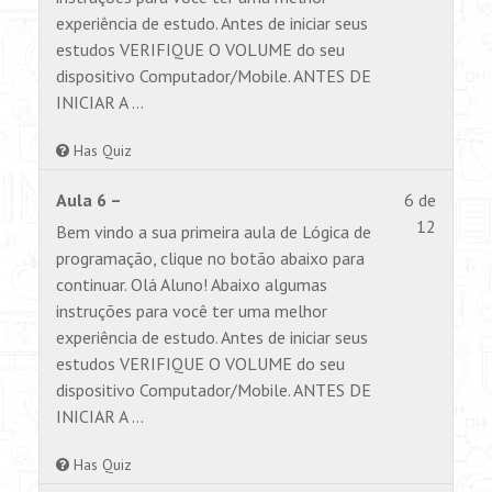
section
visualiz
experiência de estudo. Antes de iniciar seus
Aulas.
este
estudos VERIFIQUE O VOLUME do seu
conteúd
dispositivo Computador/Mobile. ANTES DE
INICIAR A …
Has Quiz
Lesson
Você
Aula 6 –
6 de
6
não
12
Bem vindo a sua primeira aula de Lógica de
of
tem
programação, clique no botão abaixo para
12
permiss
continuar. Olá Aluno! Abaixo algumas
within
para
instruções para você ter uma melhor
section
visualiz
experiência de estudo. Antes de iniciar seus
Aulas.
este
estudos VERIFIQUE O VOLUME do seu
conteúd
dispositivo Computador/Mobile. ANTES DE
INICIAR A …
Has Quiz