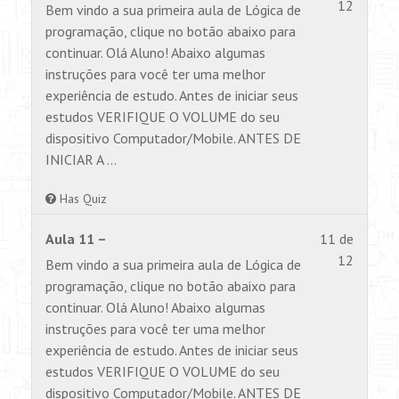
10
não
12
Bem vindo a sua primeira aula de Lógica de
of
tem
programação, clique no botão abaixo para
12
permiss
continuar. Olá Aluno! Abaixo algumas
within
para
instruções para você ter uma melhor
section
visualiz
experiência de estudo. Antes de iniciar seus
Aulas.
este
estudos VERIFIQUE O VOLUME do seu
conteúd
dispositivo Computador/Mobile. ANTES DE
INICIAR A …
Has Quiz
Lesson
Você
Aula 11 –
11 de
11
não
12
Bem vindo a sua primeira aula de Lógica de
of
tem
programação, clique no botão abaixo para
12
permiss
continuar. Olá Aluno! Abaixo algumas
within
para
instruções para você ter uma melhor
section
visualiz
experiência de estudo. Antes de iniciar seus
Aulas.
este
estudos VERIFIQUE O VOLUME do seu
conteúd
dispositivo Computador/Mobile. ANTES DE