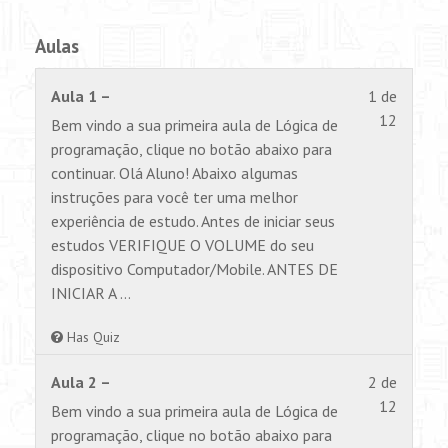
Aulas
Lesson
Você
Aula 1 –
1 de
1
não
12
Bem vindo a sua primeira aula de Lógica de
of
tem
programação, clique no botão abaixo para
12
permiss
continuar. Olá Aluno! Abaixo algumas
within
para
instruções para você ter uma melhor
section
visualiz
experiência de estudo. Antes de iniciar seus
Aulas.
este
estudos VERIFIQUE O VOLUME do seu
conteúd
dispositivo Computador/Mobile. ANTES DE
INICIAR A …
Has Quiz
Lesson
Você
Aula 2 –
2 de
2
não
12
Bem vindo a sua primeira aula de Lógica de
of
tem
programação, clique no botão abaixo para