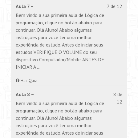
Lesson
Você
Aula 7 –
7 de 12
7
não
Bem vindo a sua primeira aula de Lógica de
of
tem
programação, clique no botão abaixo para
12
permiss
continuar. Olá Aluno! Abaixo algumas
within
para
instruções para você ter uma melhor
section
visualiz
experiência de estudo. Antes de iniciar seus
Aulas.
este
estudos VERIFIQUE O VOLUME do seu
conteúd
dispositivo Computador/Mobile. ANTES DE
INICIAR A …
Has Quiz
Lesson
Você
Aula 8 –
8 de
8
não
12
Bem vindo a sua primeira aula de Lógica de
of
tem
programação, clique no botão abaixo para
12
permiss
continuar. Olá Aluno! Abaixo algumas
within
para
instruções para você ter uma melhor
section
visualiz
experiência de estudo. Antes de iniciar seus